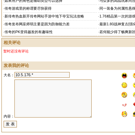
·
如果用户的角色是辅助类型可以选择
·
与众多的高战玩家同
·
传奇游戏里的称谓要尽快获得
·
同一装备为何属性悬
·
新传奇热血新开传奇网站手游中地下夺宝玩法攻略
·
1.76精品第一次的游
·
传奇发布网巫师弱主要是因为防御能力差
·
最新1.80战神复古[强
·
传奇的PK变得越发的有趣味性
·
若何能少得了畅爽新
相关评论
暂时还没有评论
发表我的评论
大名：
内容：