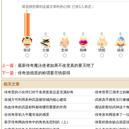
请选择您看到这篇文章时的心情: 已有
1
人表态：
1
0
0
0
0
0
惊讶
欠揍
支持
很棒
愤怒
搞笑
上一篇：
最新传奇魔法使者如果不改变真的要灭绝了
下一篇：
传奇游戏里的称谓要尽快获得
相关文章
·
传奇里的小伙伴们对于各类套装总是充满好奇
·
传奇世界江湖术士的
神
·
攻城方可利用多种武器摧毁城内核心建筑
·
武林高手拥有五行兼
·
热血传奇的武器材料都有哪些重要的作用
·
都说刺客怕武神这个
·
在传奇里初入牛魔寺庙的感受
·
传奇发布网迎来了一
·
新开传奇网由传奇中的角色名想到的（上）
·
侠客的致命缺点就是