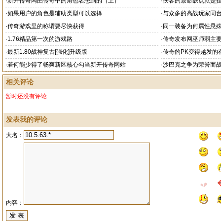
·
新开传奇网由传奇中的角色名想到的（上）
·
侠客的致命缺点就是
·
如果用户的角色是辅助类型可以选择
·
与众多的高战玩家同
·
传奇游戏里的称谓要尽快获得
·
同一装备为何属性悬
·
1.76精品第一次的游戏路
·
传奇发布网巫师弱主
·
最新1.80战神复古[强化]升级版
·
传奇的PK变得越发的
·
若何能少得了畅爽新区核心勾当新开传奇网站
·
沙巴克之争为荣誉而
相关评论
暂时还没有评论
发表我的评论
大名：
内容：