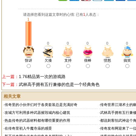
请选择您看到这篇文章时的心情: 已有
1
人表态：
1
0
0
0
0
0
惊讶
欠揍
支持
很棒
愤怒
搞笑
上一篇：
1.76精品第一次的游戏路
下一篇：
武林高手拥有五行兼修的也是一个经典角色
相关文章
·
传奇里的小伙伴们对于各类套装总是充满好奇
·
传奇世界江湖术士的
神
·
攻城方可利用多种武器摧毁城内核心建筑
·
武林高手拥有五行兼
·
热血传奇的武器材料都有哪些重要的作用
·
都说刺客怕武神这个
·
在传奇里初入牛魔寺庙的感受
·
传奇发布网迎来了一