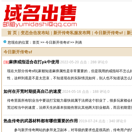
首 页
|
变态合击发布站
|
新开传奇私服发布网
|
今日新开传奇sf
|
新
您现在的位置：
首页
>>
今日新开传奇sf
>> 列表
今日新开传奇sf
麻痹戒指适合在打pk中使用
[顶]
2022-05-20 点击：288 评论:0
现在大部分传奇sf玩家都知道麻痹属性是非常重要的，但是我用的戒指却不怎么
性，这样到底是不是太悲哀，不知道现在的实际情况如何，别人也不知道该怎么用这
如何在开荒时期提高自己的速度
2024-05-16 点击：188 评论:0
传奇里面所有职业当中要说打宝能力最快就属于法师这个职业了，很多玩家都会
荒过程当中的速度，法师天生的基本技能伤害比其他两大职业都高，而且初期需要度
热血传奇的武器材料都有哪些重要的作用
2019-07-24 点击：340 评论:0
参与新开传奇网站的参拜龙卫副本，对等级的要求也是很高的，传奇用户的等