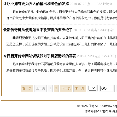
让职业拥有更为强大的输出和出色的发挥
2019-07-23 点击：332 评论:0
想在传奇sf游戏中让自己的角色，拥有更为强大的输出和出色的发挥，那么
这个阶段之中大量的积攒骷髅，而其他的用户在这个阶段之中，做的是进行各种更有
最新传奇魔法使者如果不改变真的要灭绝了
2019-07-23 点击：333 评论:0
我强烈要求要把少阳三焦的技能威力以及装备对少阳三焦的技能的加成伤害
还是怎么样，反正现在的少阳三焦就是没有以前的少阳三焦打的那么痛了，最新传奇
今日新开传奇网站谈谈我对手机版游戏的喜爱
2019-07-23 点击：274 评论
热血传奇对于我这种不爱运动只爱宅在家里的人来说，除了看看电视之外，
最喜爱的游戏就是传奇手机版，因为手机比较方便，今日新开传奇网站不像电脑整天
首 页
上一页
1
2
下一页
末 页
© 2026
传奇SF999
(
www.bzj
传奇私服-SF发布网-