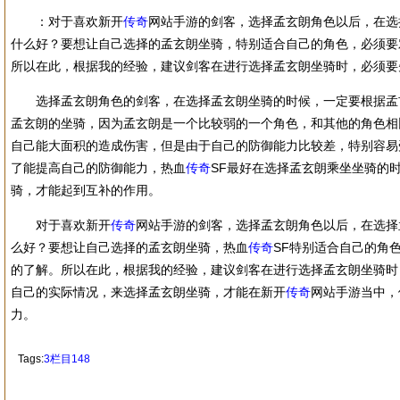
：对于喜欢新开
传奇
网站手游的剑客，选择孟玄朗角色以后，在选
什么好？要想让自己选择的孟玄朗坐骑，特别适合自己的角色，必须要
所以在此，根据我的经验，建议剑客在进行选择孟玄朗坐骑时，必须要
选择孟玄朗角色的剑客，在选择孟玄朗坐骑的时候，一定要根据孟
孟玄朗的坐骑，因为孟玄朗是一个比较弱的一个角色，和其他的角色相
自己能大面积的造成伤害，但是由于自己的防御能力比较差，特别容易
了能提高自己的防御能力，热血
传奇
SF最好在选择孟玄朗乘坐坐骑的
骑，才能起到互补的作用。
对于喜欢新开
传奇
网站手游的剑客，选择孟玄朗角色以后，在选择
么好？要想让自己选择的孟玄朗坐骑，热血
传奇
SF特别适合自己的角
的了解。所以在此，根据我的经验，建议剑客在进行选择孟玄朗坐骑时
自己的实际情况，来选择孟玄朗坐骑，才能在新开
传奇
网站手游当中，
力。
Tags:
3栏目148