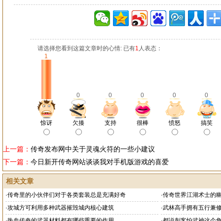
请选择您看到这篇文章时的心情: 已有
1
人表态：
1
0
0
0
0
0
惊讶
欠揍
支持
很棒
愤怒
搞笑
上一篇：
传奇发布网中关于灵魂火符的一些小建议
下一篇：
今日新开传奇网站谈谈我对手机版游戏的喜爱
相关文章
·
传奇里的小伙伴们对于各类套装总是充满好奇
·
传奇世界江湖术士的
神
·
攻城方可利用多种武器摧毁城内核心建筑
·
武林高手拥有五行兼
·
热血传奇的武器材料都有哪些重要的作用
·
都说刺客怕武神这个