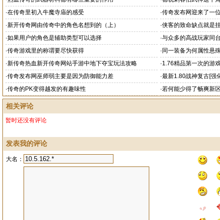
·
在传奇里初入牛魔寺庙的感受
·
传奇发布网迎来了一
·
新开传奇网由传奇中的角色名想到的（上）
·
侠客的致命缺点就是
·
如果用户的角色是辅助类型可以选择
·
与众多的高战玩家同
·
传奇游戏里的称谓要尽快获得
·
同一装备为何属性悬
·
新传奇热血新开传奇网站手游中地下夺宝玩法攻略
·
1.76精品第一次的游
·
传奇发布网巫师弱主要是因为防御能力差
·
最新1.80战神复古[强
·
传奇的PK变得越发的有趣味性
·
若何能少得了畅爽新
相关评论
暂时还没有评论
发表我的评论
大名：