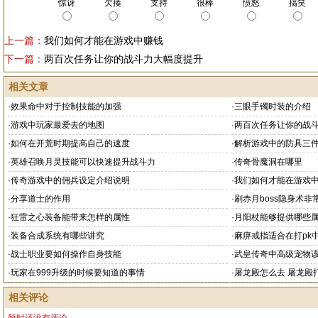
惊讶
欠揍
支持
很棒
愤怒
搞笑
上一篇：
我们如何才能在游戏中赚钱
下一篇：
两百次任务让你的战斗力大幅度提升
相关文章
·
效果命中对于控制技能的加强
·
三眼手镯时装的介绍
·
游戏中玩家最爱去的地图
·
两百次任务让你的战
·
如何在开荒时期提高自己的速度
·
解析游戏中的防具三
·
英雄召唤月灵技能可以快速提升战斗力
·
传奇骨魔洞在哪里
·
传奇游戏中的佣兵设定介绍说明
·
我们如何才能在游戏
·
分享道士的作用
·
刷赤月boss隐身术非
·
狂雷之心装备能带来怎样的属性
·
月阳杖能够提供哪些
·
装备合成系统有哪些讲究
·
麻痹戒指适合在打pk
·
战士职业要如何操作自身技能
·
武皇传奇中高级宠物
·
玩家在999升级的时候要知道的事情
·
屠龙殿怎么去 屠龙殿
相关评论