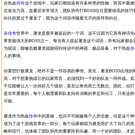
在热血
传奇
这个游戏中，玩家们都知道有许多种类的怪物，而其中最难打
仅攻击力高，血量还非常强大，团队协作打BOSS往往需要很高的技巧
向往的莫过于屠龙了，因为这个词语伴随着无尽的崇拜和向往。
在
传奇
世界中，屠龙是最常被提起的一个词。这不仅因为它具有神话化
界里最强大的BOSS之一。每当有人提起屠龙这个词语，所有玩家都会
为据说，能够击败屠龙就能得到传说中的神器、极品装备，对于热血
传
人的事情。
但要想打败屠龙，绝对不是一件容易的事情。首先，屠龙BOSS出现的
高，对于想要挑战它的玩家而言，必须找到一个好的队友一同作战。其
不仅能够让人一次掉好几个级别，甚至让角色死亡无数次。因此，在打
是非常重要的，每个人都需要和队友间有清晰的界定和分工，只有这样
可能。
屠龙作为热血
传奇
中的英雄，也许不可能被每个人所击败，但是这个神
成为了这个游戏世界的一部分。每个玩家都因为屠龙而扩大了自己的世
略和技巧，也体验了团队协作的重要性和乐趣。而一个好的团队，才是